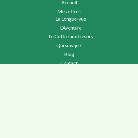
Accueil
Mes offres
La Longue-vue
L’Aventure
Le Coffre aux trésors
Qui suis-je ?
Blog
Contact
Partenaires
FAQ
Retrouvons nous sur les
réseaux
Instagram
LinkedIn
Pinterest
Facebook