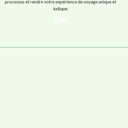
processus et rendre votre expérience de voyage unique et
ludique.
Accueil
Mes offres
La Longue-vue
L’Aventure
Le Coffre aux trésors
Qui suis-je ?
Blog
Contact
Partenaires