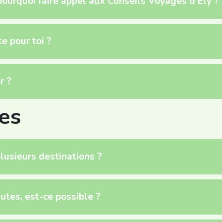
 pourquoi faire appel aux Conseils Voyages d’Ely ?
e pour toi ?
r ?
ces
lusieurs destinations ?
utes, est-ce possible ?