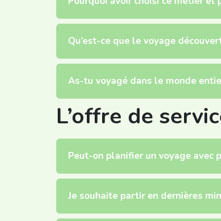
Pourquoi avoir choisi ce métier et
Qu’est-ce que le voyage découvert
As-tu voyagé dans le monde entie
L’offre de servi
Peut-on planifier un voyage avec p
Je souhaite partir en dernières min