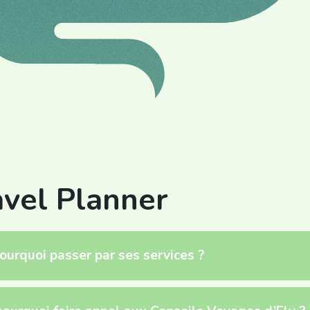
avel Planner
ourquoi passer par ses services ?