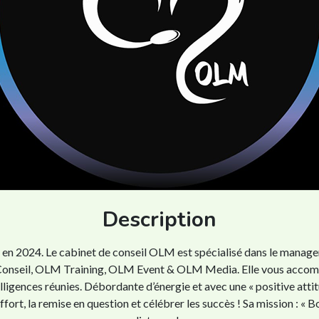
Description
2024. Le cabinet de conseil OLM est spécialisé dans le managemen
LM Conseil, OLM Training, OLM Event & OLM Media. Elle vous accom
lligences réunies. Débordante d’énergie et avec une « positive atti
ort, la remise en question et célébrer les succès ! Sa mission : « Bo